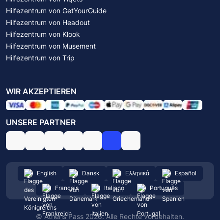
Hilfezentrum von GetYourGuide
Hilfezentrum von Headout
Hilfezentrum von Klook
Hilfezentrum von Musement
Hilfezentrum von Trip
WIR AKZEPTIEREN
UNSERE PARTNER
English
Dansk
Ελληνικά
Español
Français
Italiano
Português
© Athens Pass 2026. Alle Rechte vorbehalten.