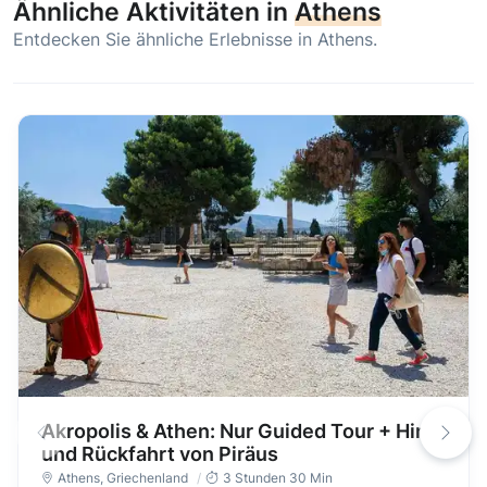
Ähnliche Aktivitäten in
Athens
Entdecken Sie ähnliche Erlebnisse in Athens.
Akropolis & Athen: Nur Guided Tour + Hin-
und Rückfahrt von Piräus
Athens
,
Griechenland
3 Stunden 30 Min