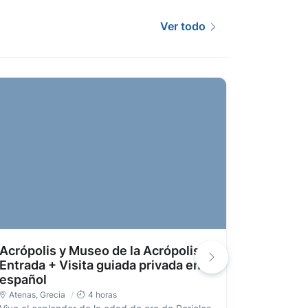
Ver todo
Acrópolis y Museo de la Acrópolis:
Acrópoli
Entrada + Visita guiada privada en
Sólo vis
español
Atenas
,
G
Disfruta d
Atenas
,
Grecia
4 horas