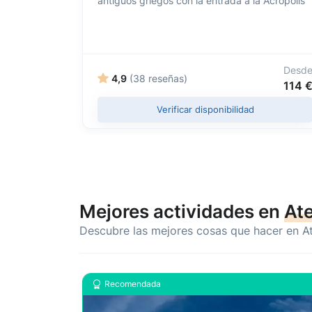
antiguos griegos con la entrada a la Acrópolis
Desd
4,9
(38 reseñas)
114 
Verificar disponibilidad
Mejores actividades en
At
Descubre las mejores cosas que hacer en A
Recomendada