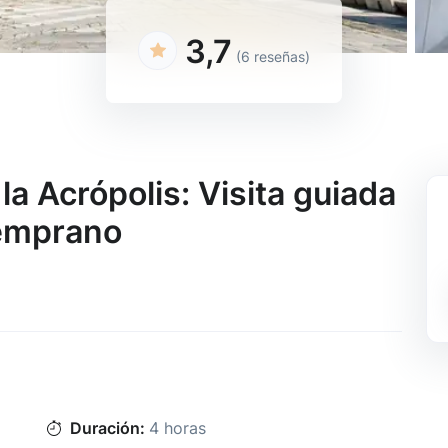
3,7
(6 reseñas)
la Acrópolis: Visita guiada
temprano
Duración:
4 horas