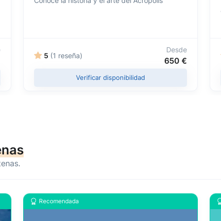
Conoce la historia y el arte del Acrópolis
e
Desde
5
(1 reseña)
€
650 €
Verificar disponibilidad
enas
tenas.
Recomendada