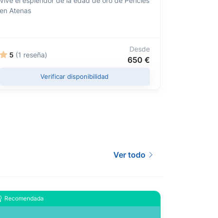
Vive el esplendor de la edad de oro de Pericles
tour guiad
en Atenas
Desde
5
(1 reseña)
4,4
(19
650 €
Verificar disponibilidad
Ver todo
Recomendada
Recomend