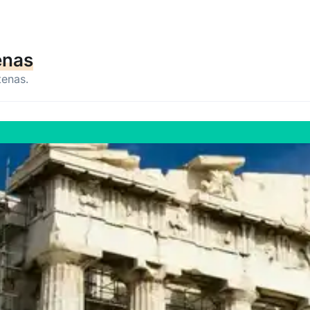
enas
tenas.