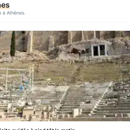
nes
e à Athènes.