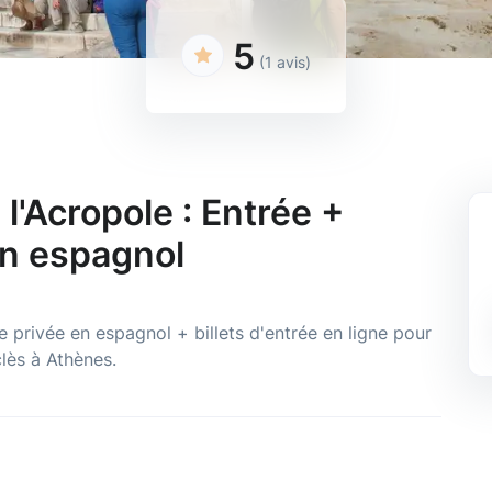
5
(1 avis)
l'Acropole : Entrée +
en espagnol
 privée en espagnol + billets d'entrée en ligne pour
clès à Athènes.