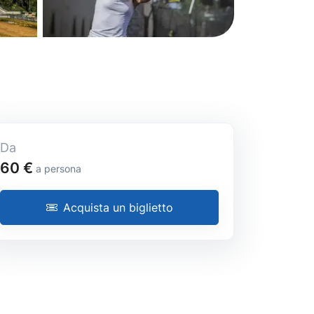
Da
60 €
a persona
Acquista un biglietto