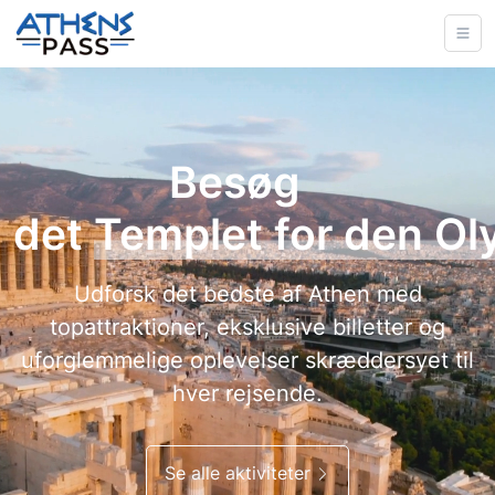
Besøg
det
Kerameikos
Udforsk det bedste af Athen med
topattraktioner, eksklusive billetter og
uforglemmelige oplevelser skræddersyet til
hver rejsende.
Se alle aktiviteter