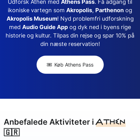
Udforsk Athen med
Athens Pass
. Få adgang til
ikoniske vartegn som
Akropolis
,
Parthenon
og
Akropolis Museum
! Nyd problemfri udforskning
med
Audio Guide App
og dyk ned i byens rige
historie og kultur. Tilpas din rejse og spar 10% på
din næste reservation!
Køb Athens Pass
Athen
Anbefalede Aktiviteter i
🇬🇷