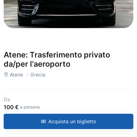
Atene: Trasferimento privato
da/per l'aeroporto
Atene
Grecia
Da
100 €
a persona
Acquista un biglietto